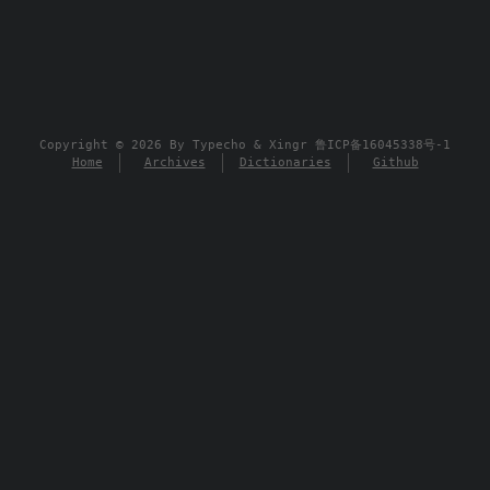
Copyright © 2026 By
Typecho
&
Xingr
鲁ICP备16045338号-1
Home
Archives
Dictionaries
Github