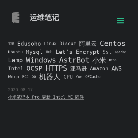
运维笔记
Centos
阿里云
Edusoho
Discuz
Linux
宝塔
Let's Encrypt
Mysql
Ssl
Ubuntu
Amh
Apache
Windows
AstrBot
Lamp
小米
BIOS
HTTPS
OCSP
AWS
Intel
亚马逊
Amazon
机器人
CPU
Wdcp
EC2
OPCache
QQ
Yum
2020-08-17
小米笔记本 Pro 更新 Intel ME 固件