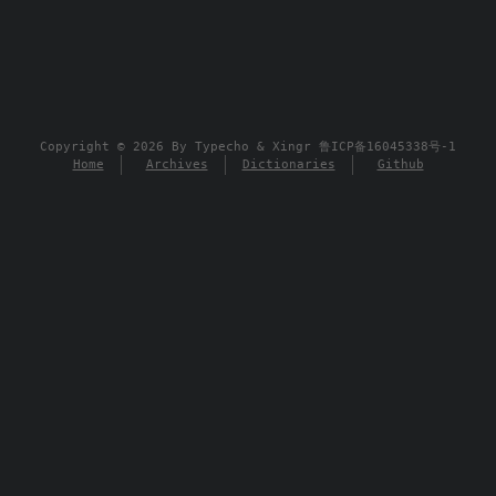
Copyright © 2026 By
Typecho
&
Xingr
鲁ICP备16045338号-1
Home
Archives
Dictionaries
Github