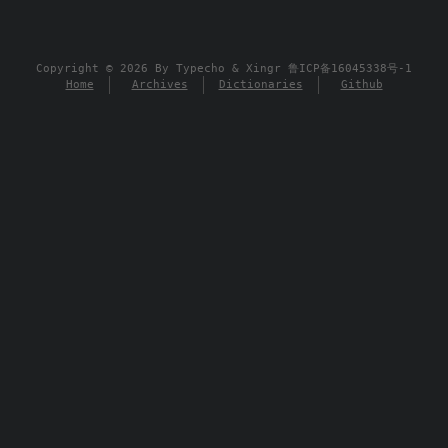
Copyright © 2026 By
Typecho
&
Xingr
鲁ICP备16045338号-1
Home
Archives
Dictionaries
Github