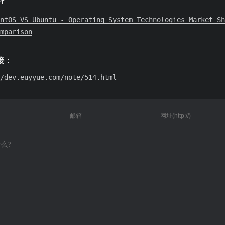
ntOS VS Ubuntu - Operating System Technologies Market Sh
mparison
接：
/dev.euyyue.com/note/514.html