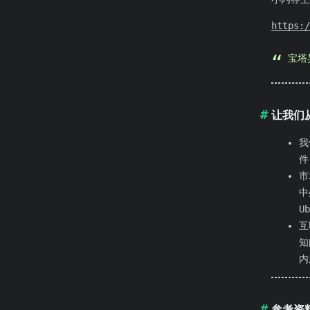
https:/
宝塔
让我们从
我
件
市
中
U
互
知
内
参考资