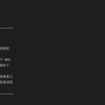
其依赖软
 Web
都输给了
较快修复已
发展成国